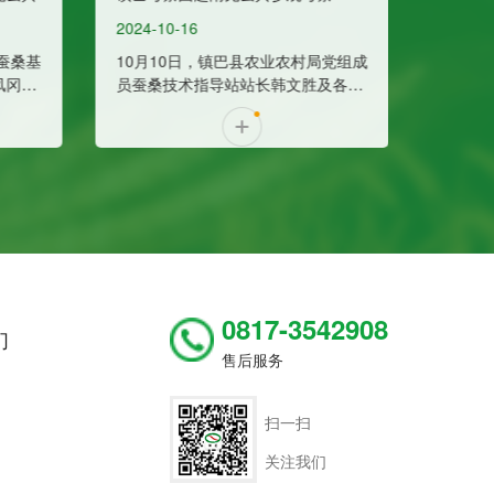
量发展
2024-10-08
业农村局党组成
韩文胜及各村
社负责人，到
南充蚕具厂区参
育技术。
0817-3542908
们
售后服务
式
扫一扫
务
关注我们