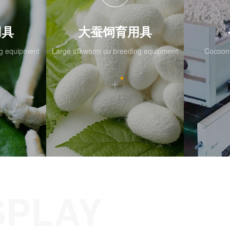
用具
大蚕饲育用具
ng equipment
Large silkworm co breeding equipment
Cocoon 
SPLAY