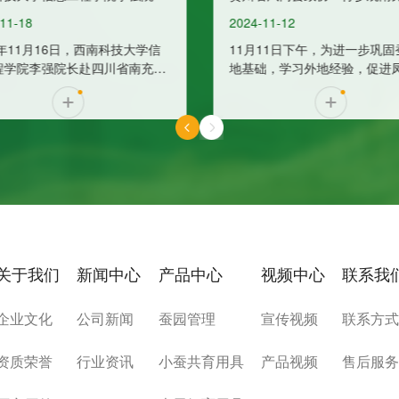
2024-11-12
2024-10-16
11月11日下午，为进一步巩固蚕桑基
10月10日，镇巴县农
地基础，学习外地经验，促进凤冈县
员蚕桑技术指导站站长
蚕桑产业转型升级，凤冈县政协党组
村书记、养蚕专业合作
书记、主席周宗琴带领考察组一行莅
南充首创科技&amp;
临我司考察学习。
观考察小蚕人工饲料共
关于我们
新闻中心
产品中心
视频中心
联系我
企业文化
公司新闻
蚕园管理
宣传视频
联系方
资质荣誉
行业资讯
小蚕共育用具
产品视频
售后服