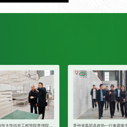
贵州省凤冈县政协一行参观南充蚕具
镇巴考察团赴南充蚕具