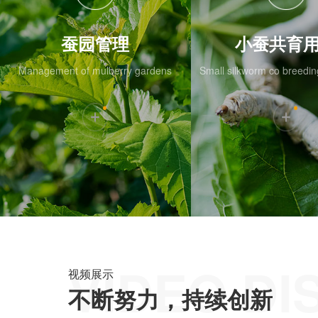
蚕园管理
小蚕共育
Management of mulberry gardens
Small silkworm co breedi
VIDEO DI
视频展示
不断努力，持续创新