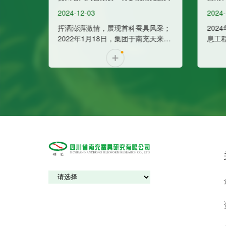
赴南充蚕具调研参观
2024-11-18
首科蚕具风采；
2024年11月16日，西南科技大学信
集团于南充天来大
息工程学院李强院长赴四川省南充蚕
，赢战2022；
具研究有限公司调研参观，国家蚕桑
集团年会暨员工表
技术体系机械化研究室张剑飞主任陪
同参观。蚕具事业部总经理蔺全廷、
烘干事业部工艺工程师姚武旭，电气
工程师聂剑平、蚕具事业部售前工程
师加松全程接待。双方围绕校企合
作、物联网发展等话题展开深入交
流。