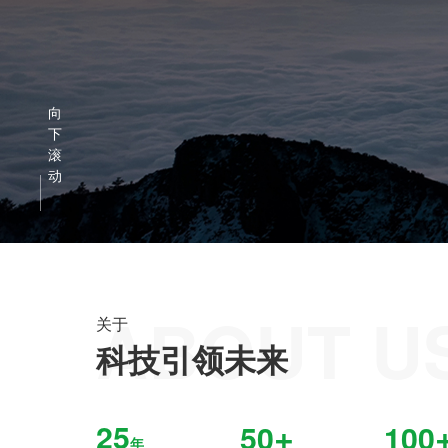
向
下
滚
动
ABOUT U
关于
科技引领未来
+
25
50
100
年